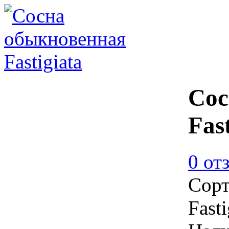
Сос
Fas
0 от
Сорт
Fasti