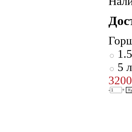
Нали
Дос
Гор
1.5
5 л
3200
-
+
К