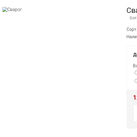
Св
0 о
Сорт
Нали
Д
В
1