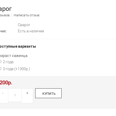
арог
тзывов
Написать отзыв
:
Сварог
чие:
Есть в наличии
оступные варианты
озраст саженца
2 года
3 года (+1300р.)
200р.
-
+
КУПИТЬ