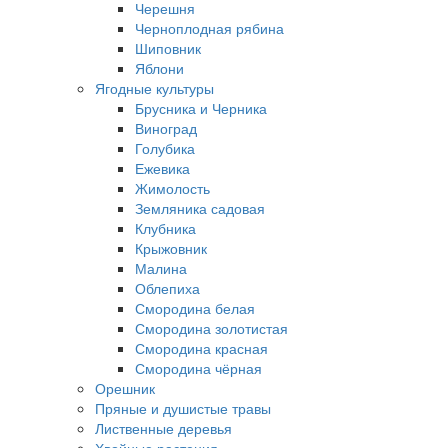
Черешня
Черноплодная рябина
Шиповник
Яблони
Ягодные культуры
Брусника и Черника
Виноград
Голубика
Ежевика
Жимолость
Земляника садовая
Клубника
Крыжовник
Малина
Облепиха
Смородина белая
Смородина золотистая
Смородина красная
Смородина чёрная
Орешник
Пряные и душистые травы
Лиственные деревья