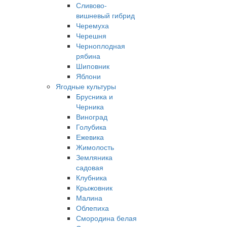
Сливово-
вишневый гибрид
Черемуха
Черешня
Черноплодная
рябина
Шиповник
Яблони
Ягодные культуры
Брусника и
Черника
Виноград
Голубика
Ежевика
Жимолость
Земляника
садовая
Клубника
Крыжовник
Малина
Облепиха
Смородина белая