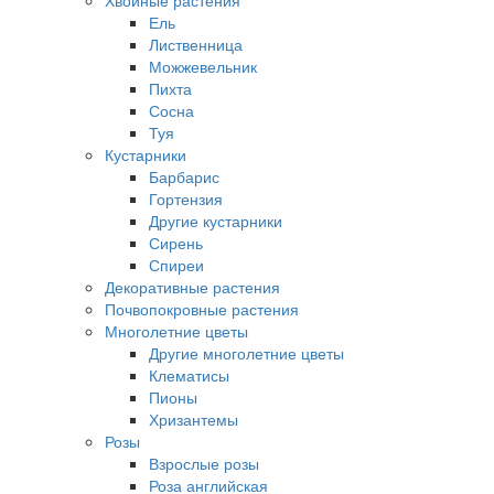
Хвойные растения
Ель
Лиственница
Можжевельник
Пихта
Сосна
Туя
Кустарники
Барбарис
Гортензия
Другие кустарники
Сирень
Спиреи
Декоративные растения
Почвопокровные растения
Многолетние цветы
Другие многолетние цветы
Клематисы
Пионы
Хризантемы
Розы
Взрослые розы
Роза английская