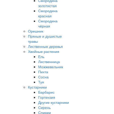
Смородина
золотистая
Смородина
красная
Смородина
чёрная
Орешник
Пряные и душистые
травы
Лиственные деревья
Хвойные растения
Ель
Лиственница
Можжевельник
Пихта
Сосна
Туя
Кустарники
Барбарис
Гортензия
Другие кустарники
Сирень
Спиреи