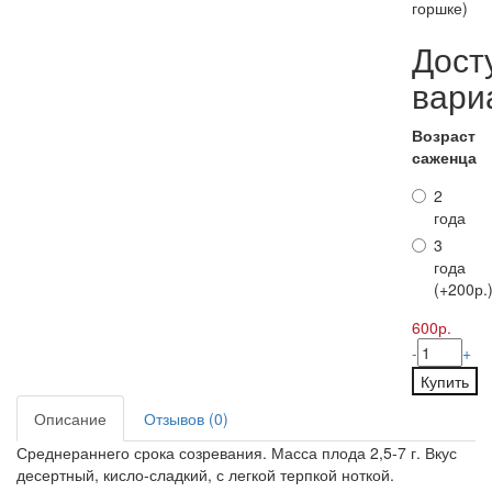
горшке)
Дост
вари
Возраст
саженца
2
года
3
года
(+200р.
600р.
-
+
Купить
Описание
Отзывов (0)
Среднераннего срока созревания. Масса плода 2,5-7 г. Вкус
десертный, кисло‑сладкий, с легкой терпкой ноткой.