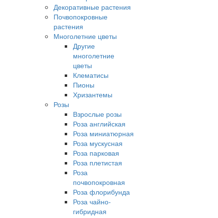
Декоративные растения
Почвопокровные
растения
Многолетние цветы
Другие
многолетние
цветы
Клематисы
Пионы
Хризантемы
Розы
Взрослые розы
Роза английская
Роза миниатюрная
Роза мускусная
Роза парковая
Роза плетистая
Роза
почвопокровная
Роза флорибунда
Роза чайно-
гибридная