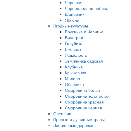
Черешня
Черноплодная рябина
Шиповник
Яблони
Ягодные культуры
Брусника и Черника
Виноград
Голубика
Ежевика
Жимолость
Земляника садовая
Клубника
Крыжовник
Малина
Облепиха
Смородина белая
Смородина золотистая
Смородина красная
Смородина чёрная
Орешник
Пряные и душистые травы
Лиственные деревья