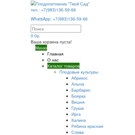
тел.: +7(983)136-59-66
WhatsApp: +7(983)136-59-66
0
0р.
Ваша корзина пуста!
Меню
Главная
О нас
Каталог товаров
Плодовые культуры
Абрикос
Алыча
Барбарис
Боярка
Вишня
Груша
Ирга
Калина
Рябина красная
Слива