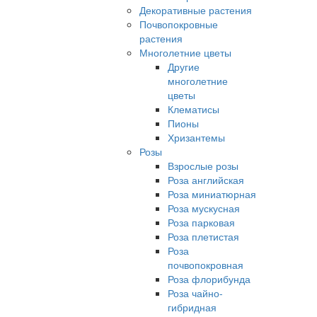
Декоративные растения
Почвопокровные
растения
Многолетние цветы
Другие
многолетние
цветы
Клематисы
Пионы
Хризантемы
Розы
Взрослые розы
Роза английская
Роза миниатюрная
Роза мускусная
Роза парковая
Роза плетистая
Роза
почвопокровная
Роза флорибунда
Роза чайно-
гибридная