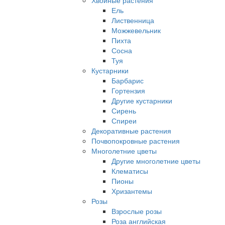
Хвойные растения
Ель
Лиственница
Можжевельник
Пихта
Сосна
Туя
Кустарники
Барбарис
Гортензия
Другие кустарники
Сирень
Спиреи
Декоративные растения
Почвопокровные растения
Многолетние цветы
Другие многолетние цветы
Клематисы
Пионы
Хризантемы
Розы
Взрослые розы
Роза английская