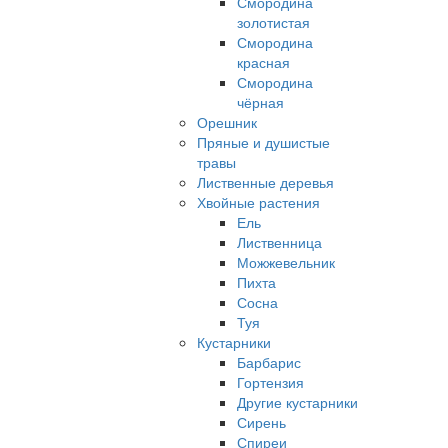
Смородина
золотистая
Смородина
красная
Смородина
чёрная
Орешник
Пряные и душистые
травы
Лиственные деревья
Хвойные растения
Ель
Лиственница
Можжевельник
Пихта
Сосна
Туя
Кустарники
Барбарис
Гортензия
Другие кустарники
Сирень
Спиреи