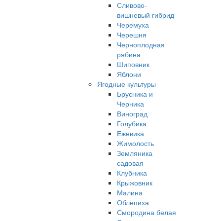
Сливово-
вишневый гибрид
Черемуха
Черешня
Черноплодная
рябина
Шиповник
Яблони
Ягодные культуры
Брусника и
Черника
Виноград
Голубика
Ежевика
Жимолость
Земляника
садовая
Клубника
Крыжовник
Малина
Облепиха
Смородина белая