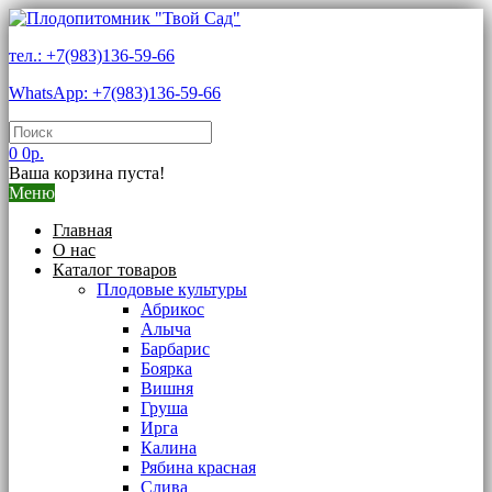
тел.: +7(983)136-59-66
WhatsApp: +7(983)136-59-66
0
0р.
Ваша корзина пуста!
Меню
Главная
О нас
Каталог товаров
Плодовые культуры
Абрикос
Алыча
Барбарис
Боярка
Вишня
Груша
Ирга
Калина
Рябина красная
Слива