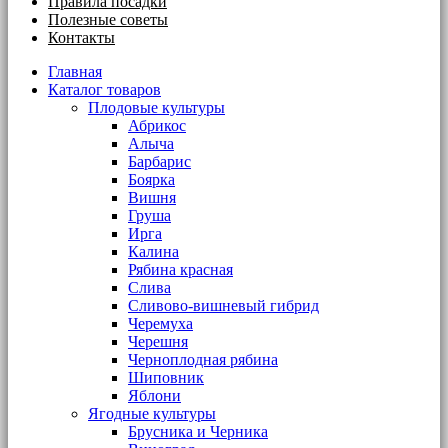
Правила посадки
Полезные советы
Контакты
Главная
Каталог товаров
Плодовые культуры
Абрикос
Алыча
Барбарис
Боярка
Вишня
Груша
Ирга
Калина
Рябина красная
Слива
Сливово-вишневый гибрид
Черемуха
Черешня
Черноплодная рябина
Шиповник
Яблони
Ягодные культуры
Брусника и Черника