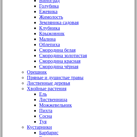
Виноград
Голубика
Ежевика
Жимолость
Земляника садовая
Клубника
Крыжовник
Малина
Облепиха
Смородина белая
Смородина золотистая
Смородина красная
Смородина чёрная
Орешник
Пряные и душистые травы
Лиственные деревья
Хвойные растения
Ель
Лиственница
Можжевельник
Пихта
Сосна
Туя
Кустарники
Барбарис