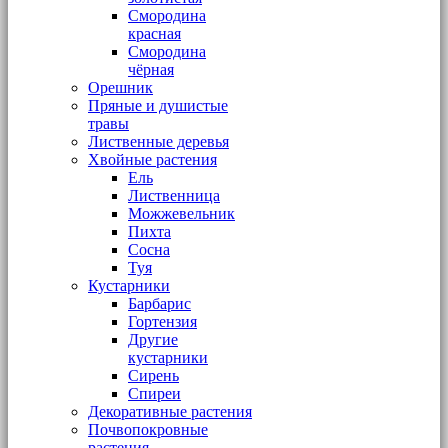
Смородина
красная
Смородина
чёрная
Орешник
Пряные и душистые
травы
Лиственные деревья
Хвойные растения
Ель
Лиственница
Можжевельник
Пихта
Сосна
Туя
Кустарники
Барбарис
Гортензия
Другие
кустарники
Сирень
Спиреи
Декоративные растения
Почвопокровные
растения