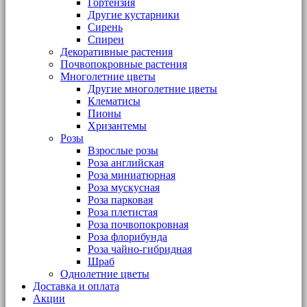
Гортензия
Другие кустарники
Сирень
Спиреи
Декоративные растения
Почвопокровные растения
Многолетние цветы
Другие многолетние цветы
Клематисы
Пионы
Хризантемы
Розы
Взрослые розы
Роза английская
Роза миниатюрная
Роза мускусная
Роза парковая
Роза плетистая
Роза почвопокровная
Роза флорибунда
Роза чайно-гибридная
Шраб
Однолетние цветы
Доставка и оплата
Акции