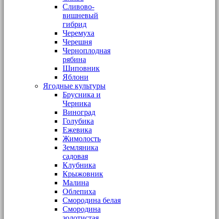
Сливово-
вишневый
гибрид
Черемуха
Черешня
Черноплодная
рябина
Шиповник
Яблони
Ягодные культуры
Брусника и
Черника
Виноград
Голубика
Ежевика
Жимолость
Земляника
садовая
Клубника
Крыжовник
Малина
Облепиха
Смородина белая
Смородина
золотистая