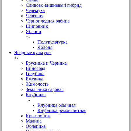
Сливово-вишневый гибрид
Черемуха
Черешня
Черноплодная рябина
Шиповник
Яблони
+
-
Полукультурка
Яблоня
Ягодные культуры
+
-
Брусника и Черника
Виноград
Голубика
Ежевика
Жимолость
Земляника садовая
Клубника
+
-
Клубника обычная
Клубника ремонтантная
Крыжовник
Малина
Облепиха