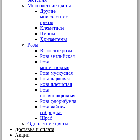
Многолетние цветы
Другие
многолетние
цветы
Клематисы
Пионы
Хризантемы
Розы
Взрослые розы
Роза английская
Роза
миниатюрная
Роза мускусная
Роза парковая
Роза плетистая
Роза
почвопокровная
Роза флорибунда
Роза чайно-
гибридная
Шраб
Однолетние цветы
Доставка и оплата
Акции