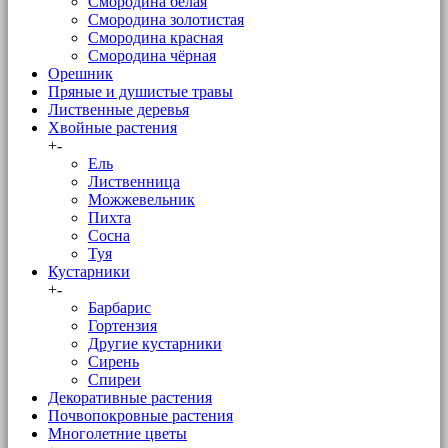
Смородина белая
Смородина золотистая
Смородина красная
Смородина чёрная
Орешник
Пряные и душистые травы
Лиственные деревья
Хвойные растения
+
-
Ель
Лиственница
Можжевельник
Пихта
Сосна
Туя
Кустарники
+
-
Барбарис
Гортензия
Другие кустарники
Сирень
Спиреи
Декоративные растения
Почвопокровные растения
Многолетние цветы