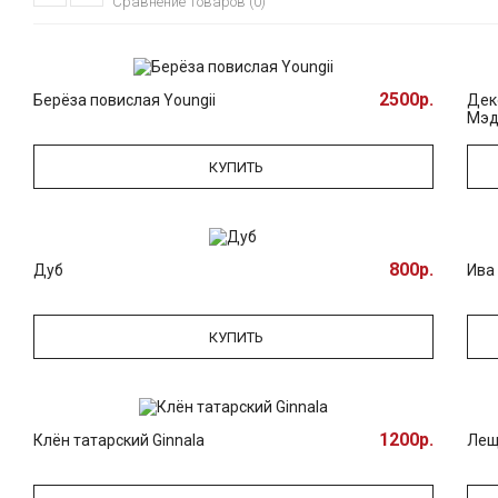
Сравнение товаров (0)
2500р.
Берёза повислая Youngii
Дек
Мэд
КУПИТЬ
800р.
Дуб
Ива 
КУПИТЬ
1200р.
Клён татарский Ginnala
Лещ