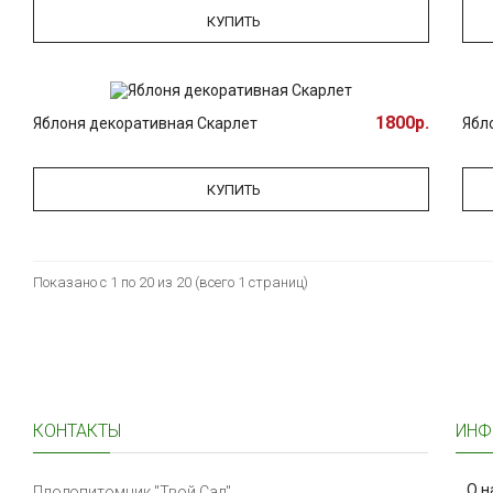
КУПИТЬ
1800р.
Яблоня декоративная Скарлет
Ябл
КУПИТЬ
Показано с 1 по 20 из 20 (всего 1 страниц)
КОНТАКТЫ
ИНФ
О н
Плодопитомник "Твой Сад"