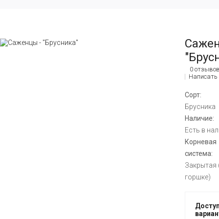
Сажен
"Брус
0 отзыво
Написать
Сорт:
Брусника
Наличие:
Есть в на
Корневая
система:
Закрытая 
горшке)
Досту
вариа