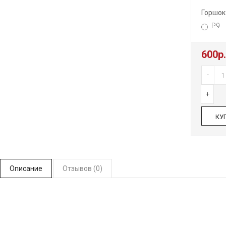
Горшок
P9
600р.
-
+
КУ
Описание
Отзывов (0)