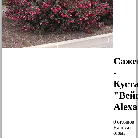
Саже
-
Куст
"Вей
Alex
0 отзывов
Написать
отзыв