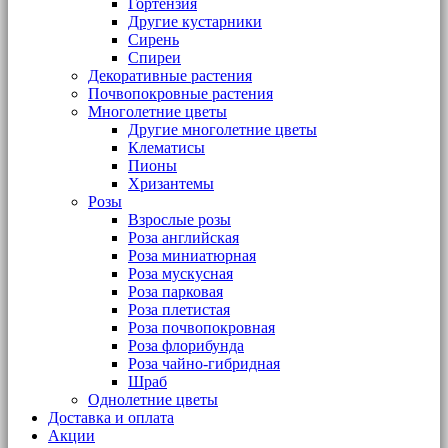
Гортензия
Другие кустарники
Сирень
Спиреи
Декоративные растения
Почвопокровные растения
Многолетние цветы
Другие многолетние цветы
Клематисы
Пионы
Хризантемы
Розы
Взрослые розы
Роза английская
Роза миниатюрная
Роза мускусная
Роза парковая
Роза плетистая
Роза почвопокровная
Роза флорибунда
Роза чайно-гибридная
Шраб
Однолетние цветы
Доставка и оплата
Акции