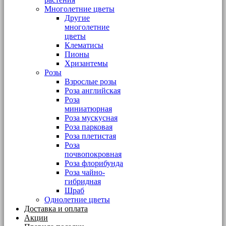
Многолетние цветы
Другие
многолетние
цветы
Клематисы
Пионы
Хризантемы
Розы
Взрослые розы
Роза английская
Роза
миниатюрная
Роза мускусная
Роза парковая
Роза плетистая
Роза
почвопокровная
Роза флорибунда
Роза чайно-
гибридная
Шраб
Однолетние цветы
Доставка и оплата
Акции