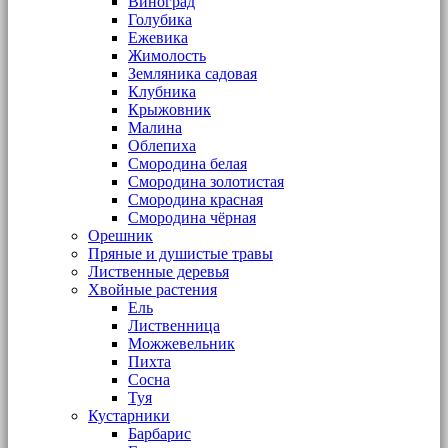
Виноград
Голубика
Ежевика
Жимолость
Земляника садовая
Клубника
Крыжовник
Малина
Облепиха
Смородина белая
Смородина золотистая
Смородина красная
Смородина чёрная
Орешник
Пряные и душистые травы
Лиственные деревья
Хвойные растения
Ель
Лиственница
Можжевельник
Пихта
Сосна
Туя
Кустарники
Барбарис