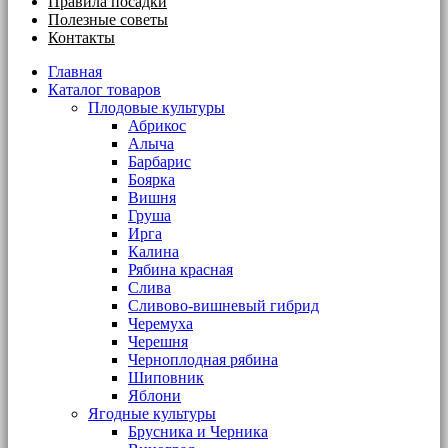
Правила посадки
Полезные советы
Контакты
Главная
Каталог товаров
Плодовые культуры
Абрикос
Алыча
Барбарис
Боярка
Вишня
Груша
Ирга
Калина
Рябина красная
Слива
Сливово-вишневый гибрид
Черемуха
Черешня
Черноплодная рябина
Шиповник
Яблони
Ягодные культуры
Брусника и Черника