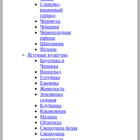
Сливово-
вишневый
гибрид
Черемуха
Черешня
Черноплодная
рябина
Шиповник
Яблони
Ягодные культуры
Брусника и
Черника
Виноград
Голубика
Ежевика
Жимолость
Земляника
садовая
Клубника
Крыжовник
Малина
Облепиха
Смородина белая
Смородина
золотистая