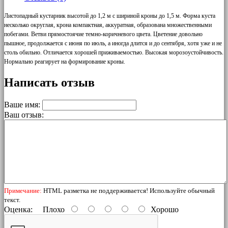
Листопадный кустарник высотой до 1,2 м с шириной кроны до 1,5 м. Форма куста
несколько округлая, крона компактная, аккуратная, образована множественными
побегами. Ветви прямостоячие темно-коричневого цвета. Цветение довольно
пышное, продолжается с июня по июль, а иногда длится и до сентября, хотя уже и не
столь обильно. Отличается хорошей приживаемостью. Высокая морозоустойчивость.
Нормально реагирует на формирование кроны.
Написать отзыв
Ваше имя:
Ваш отзыв:
Примечание:
HTML разметка не поддерживается! Используйте обычный
текст.
Оценка:
Плохо
Хорошо