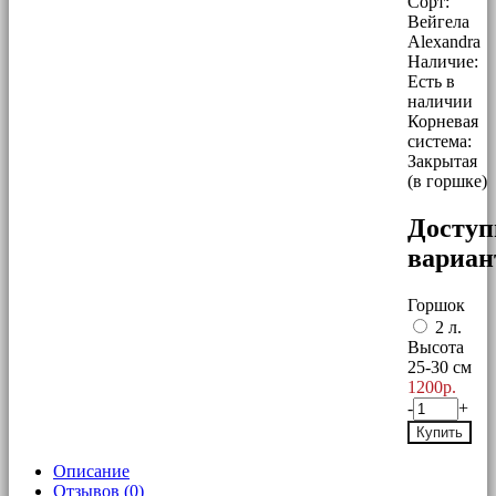
Сорт:
Вейгела
Alexandra
Наличие:
Есть в
наличии
Корневая
система:
Закрытая
(в горшке)
Досту
вариа
Горшок
2 л.
Высота
25-30 см
1200р.
-
+
Купить
Описание
Отзывов (0)