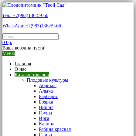
тел.: +7(983)136-59-66
WhatsApp: +7(983)136-59-66
0
0р.
Ваша корзина пуста!
Меню
Главная
О нас
Каталог товаров
Плодовые культуры
Абрикос
Алыча
Барбарис
Боярка
Вишня
Груша
Ирга
Калина
Рябина красная
Слива