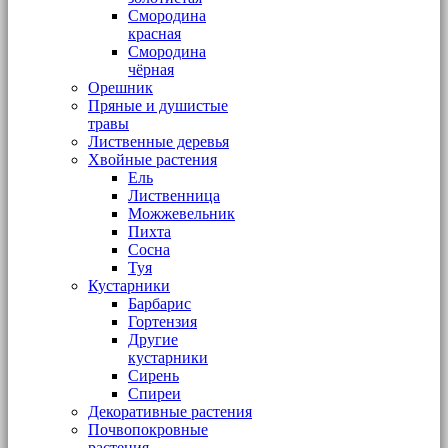
Смородина
красная
Смородина
чёрная
Орешник
Пряные и душистые
травы
Лиственные деревья
Хвойные растения
Ель
Лиственница
Можжевельник
Пихта
Сосна
Туя
Кустарники
Барбарис
Гортензия
Другие
кустарники
Сирень
Спиреи
Декоративные растения
Почвопокровные
растения