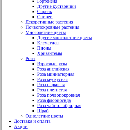
Гортензия
Другие кустарники
Сирень
Спиреи
Декоративные растения
Почвопокровные растения
Многолетние цветы
Другие многолетние цветы
Клематисы
Пионы
Хризантемы
Розы
Взрослые розы
Роза английская
Роза миниатюрная
Роза мускусная
Роза парковая
Роза плетистая
Роза почвопокровная
Роза флорибунда
Роза чайно-гибридная
Шраб
Однолетние цветы
Доставка и оплата
Акции