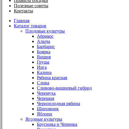
Правила посадки
Полезные советы
Контакты
Главная
Каталог товаров
Плодовые культуры
Абрикос
Алыча
Барбарис
Боярка
Вишня
Груша
Ирга
Калина
Рябина красная
Слива
Сливово-вишневый гибрид
Черемуха
Черешня
Черноплодная рябина
Шиповник
Яблони
Ягодные культуры
Брусника и Черника