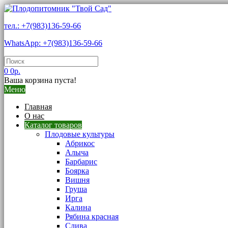
тел.: +7(983)136-59-66
WhatsApp: +7(983)136-59-66
0
0р.
Ваша корзина пуста!
Меню
Главная
О нас
Каталог товаров
Плодовые культуры
Абрикос
Алыча
Барбарис
Боярка
Вишня
Груша
Ирга
Калина
Рябина красная
Слива