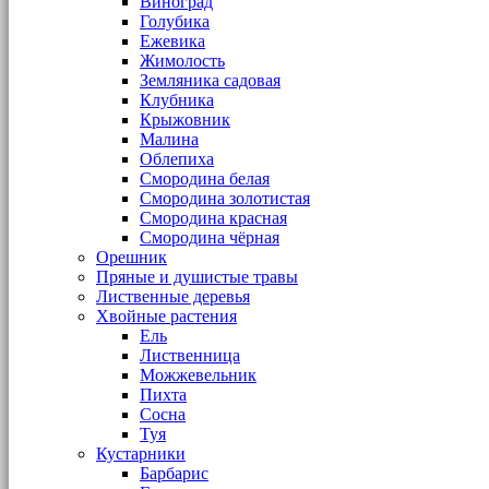
Виноград
Голубика
Ежевика
Жимолость
Земляника садовая
Клубника
Крыжовник
Малина
Облепиха
Смородина белая
Смородина золотистая
Смородина красная
Смородина чёрная
Орешник
Пряные и душистые травы
Лиственные деревья
Хвойные растения
Ель
Лиственница
Можжевельник
Пихта
Сосна
Туя
Кустарники
Барбарис