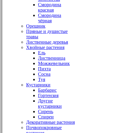
Смородина
красная
Смородина
чёрная
Орешник
Пряные и душистые
травы
Лиственные деревья
Хвойные растения
Ель
Лиственница
Можжевельник
Пихта
Сосна
Туя
Кустарники
Барбарис
Гортензия
Другие
кустарники
Сирень
Спиреи
Декоративные растения
Почвопокровные
растения