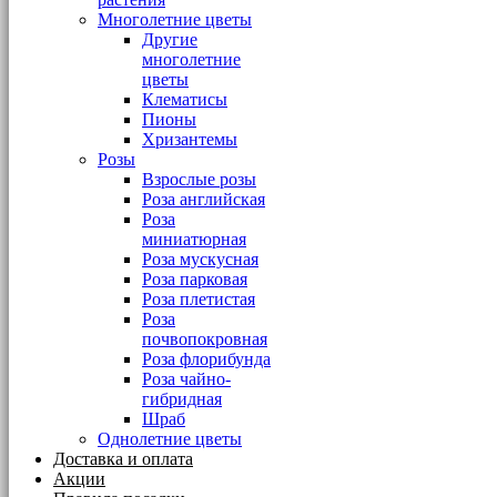
Многолетние цветы
Другие
многолетние
цветы
Клематисы
Пионы
Хризантемы
Розы
Взрослые розы
Роза английская
Роза
миниатюрная
Роза мускусная
Роза парковая
Роза плетистая
Роза
почвопокровная
Роза флорибунда
Роза чайно-
гибридная
Шраб
Однолетние цветы
Доставка и оплата
Акции