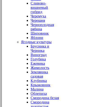
Сливово-
вишневый
гибрид
Черемуха
Черешня
Черноплодная
рябина
Шиповник
Яблони
Ягодные культуры
Брусника и
Черника
Виноград
Голубика
Ежевика
Жимолость
Земляника
садовая
Клубника
Крыжовник
Малина
Облепиха
Смородина белая
Смородина
золотистая