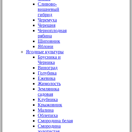
Сливово-
вишневый
гибрид
Черемуха
Черешня
Черноплодная
рябина
Шиповник
Яблони
Ягодные культуры
Брусника и
Черника
Виноград
Голубика
Ежевика
Жимолость
Земляника
садовая
Клубника
Крыжовник
Малина
Облепиха
Смородина белая
Смородина
золотистая