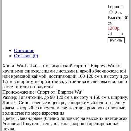
Горшок
2 л.
Высота 30
см
1200р.
-
+
Купить
Описание
Отзывов (0)
Хоста ‘Wu-La-La’ – это гигантский сорт от ‘Empress Wu’, с
крупными сине-зелеными листьями и яркой яблочно-зеленой
или кремовой каймой, достигающий 100-120 см в высоту и до
1.5 м в ширину, неприхотлива, устойчива к слизням и хорошо
растет в тени и полутени.
Происхождение: Спорт от ‘Empress Wu’.
Размер: Гигантский, до 90-120 см в высоту и 150 см в ширину.
Листья: Сине-зеленые в центре, с широким яблочно-зеленым
краем, который со временем светлеет до кремового; плотные,
волнистые по мере взросления.
Цветы: Лавандовые (бледно-лиловые) на высоких цветоносах.
Условия: Полутень, тень, влажная, хорошо дренированная
почва.