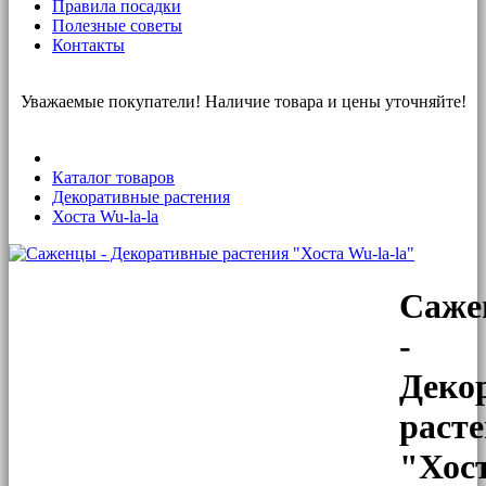
Правила посадки
Полезные советы
Контакты
Уважаемые покупатели! Наличие товара и цены уточняйте!
Каталог товаров
Декоративные растения
Хоста Wu-la-la
Саже
-
Деко
раст
"Хос