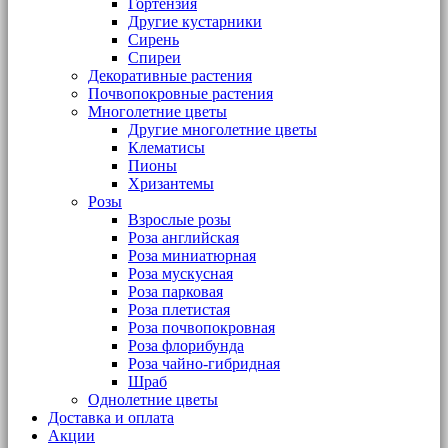
Гортензия
Другие кустарники
Сирень
Спиреи
Декоративные растения
Почвопокровные растения
Многолетние цветы
Другие многолетние цветы
Клематисы
Пионы
Хризантемы
Розы
Взрослые розы
Роза английская
Роза миниатюрная
Роза мускусная
Роза парковая
Роза плетистая
Роза почвопокровная
Роза флорибунда
Роза чайно-гибридная
Шраб
Однолетние цветы
Доставка и оплата
Акции