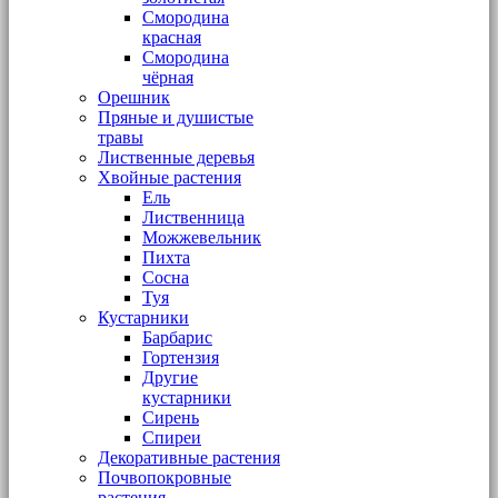
Смородина
красная
Смородина
чёрная
Орешник
Пряные и душистые
травы
Лиственные деревья
Хвойные растения
Ель
Лиственница
Можжевельник
Пихта
Сосна
Туя
Кустарники
Барбарис
Гортензия
Другие
кустарники
Сирень
Спиреи
Декоративные растения
Почвопокровные
растения