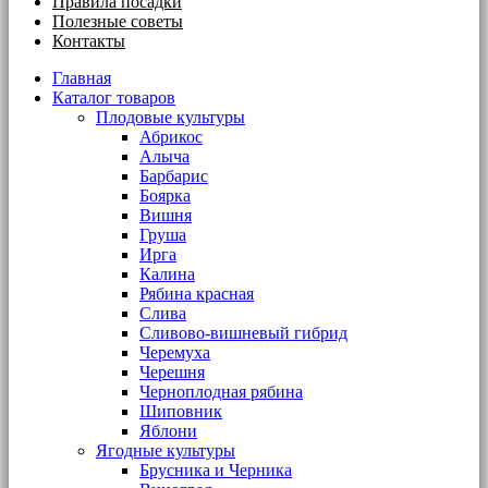
Правила посадки
Полезные советы
Контакты
Главная
Каталог товаров
Плодовые культуры
Абрикос
Алыча
Барбарис
Боярка
Вишня
Груша
Ирга
Калина
Рябина красная
Слива
Сливово-вишневый гибрид
Черемуха
Черешня
Черноплодная рябина
Шиповник
Яблони
Ягодные культуры
Брусника и Черника