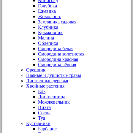
Виноград
Голубика
Ежевика
Жимолость
Земляника садовая
Клубника
Крыжовник
Малина
Облепиха
Смородина белая
Смородина золотистая
Смородина красная
Смородина чёрная
Орешник
Пряные и душистые травы
Лиственные деревья
Хвойные растения
Ель
Лиственница
Можжевельник
Пихта
Сосна
Туя
Кустарники
Барбарис