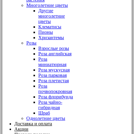
Многолетние цветы
Другие
многолетние
цветы
Клематисы
Пионы
Хризантемы
Розы
Взрослые розы
Роза английская
Роза
миниатюрная
Роза мускусная
Роза парковая
Роза плетистая
Роза
почвопокровная
Роза флорибунда
Роза чайно-
гибридная
Шраб
Однолетние цветы
Доставка и оплата
Акции