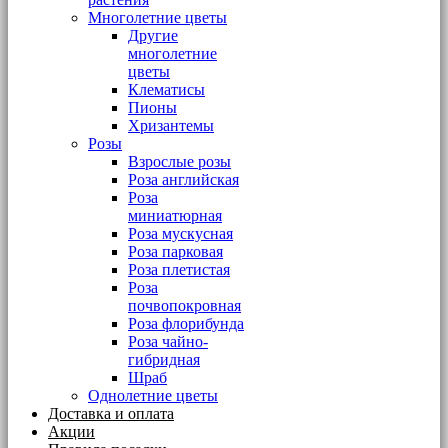
Многолетние цветы
Другие
многолетние
цветы
Клематисы
Пионы
Хризантемы
Розы
Взрослые розы
Роза английская
Роза
миниатюрная
Роза мускусная
Роза парковая
Роза плетистая
Роза
почвопокровная
Роза флорибунда
Роза чайно-
гибридная
Шраб
Однолетние цветы
Доставка и оплата
Акции