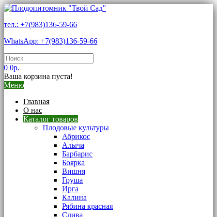
тел.: +7(983)136-59-66
WhatsApp: +7(983)136-59-66
0
0р.
Ваша корзина пуста!
Меню
Главная
О нас
Каталог товаров
Плодовые культуры
Абрикос
Алыча
Барбарис
Боярка
Вишня
Груша
Ирга
Калина
Рябина красная
Слива