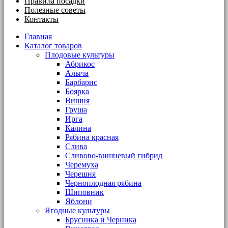
Правила посадки
Полезные советы
Контакты
Главная
Каталог товаров
Плодовые культуры
Абрикос
Алыча
Барбарис
Боярка
Вишня
Груша
Ирга
Калина
Рябина красная
Слива
Сливово-вишневый гибрид
Черемуха
Черешня
Черноплодная рябина
Шиповник
Яблони
Ягодные культуры
Брусника и Черника