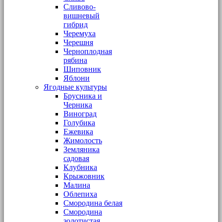
Сливово-
вишневый
гибрид
Черемуха
Черешня
Черноплодная
рябина
Шиповник
Яблони
Ягодные культуры
Брусника и
Черника
Виноград
Голубика
Ежевика
Жимолость
Земляника
садовая
Клубника
Крыжовник
Малина
Облепиха
Смородина белая
Смородина
золотистая