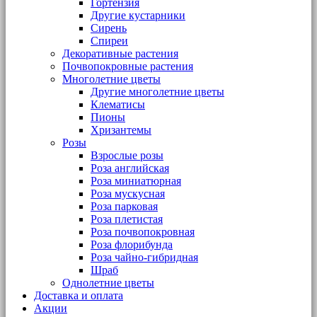
Гортензия
Другие кустарники
Сирень
Спиреи
Декоративные растения
Почвопокровные растения
Многолетние цветы
Другие многолетние цветы
Клематисы
Пионы
Хризантемы
Розы
Взрослые розы
Роза английская
Роза миниатюрная
Роза мускусная
Роза парковая
Роза плетистая
Роза почвопокровная
Роза флорибунда
Роза чайно-гибридная
Шраб
Однолетние цветы
Доставка и оплата
Акции