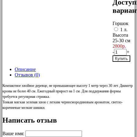
Досту
вариа
Горшок
1 л.
Высота
25-30 см
2800р.
-
+
Купить
Описание
Отзывов (0)
Компактное хвойное деревце, не превышающее высоту 1 метр через 30 лет. Диаметр
кроны не более 40 см. Ежегодный прирост на 1 см. Для поддержания формы
требуется регулярная стрижка.
Тонкая мягкая зеленая хвоя с легким черносмородиновым ароматом, светло-
коричневые мелкие шишки.
Написать отзыв
Ваше имя: