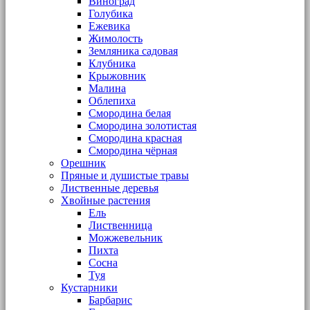
Виноград
Голубика
Ежевика
Жимолость
Земляника садовая
Клубника
Крыжовник
Малина
Облепиха
Смородина белая
Смородина золотистая
Смородина красная
Смородина чёрная
Орешник
Пряные и душистые травы
Лиственные деревья
Хвойные растения
Ель
Лиственница
Можжевельник
Пихта
Сосна
Туя
Кустарники
Барбарис