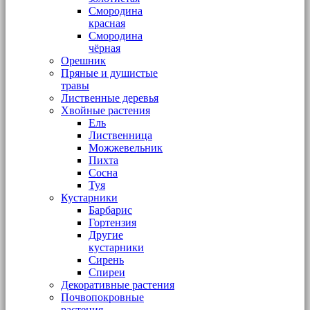
Смородина
красная
Смородина
чёрная
Орешник
Пряные и душистые
травы
Лиственные деревья
Хвойные растения
Ель
Лиственница
Можжевельник
Пихта
Сосна
Туя
Кустарники
Барбарис
Гортензия
Другие
кустарники
Сирень
Спиреи
Декоративные растения
Почвопокровные
растения