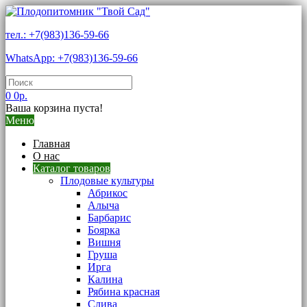
тел.: +7(983)136-59-66
WhatsApp: +7(983)136-59-66
0
0р.
Ваша корзина пуста!
Меню
Главная
О нас
Каталог товаров
Плодовые культуры
Абрикос
Алыча
Барбарис
Боярка
Вишня
Груша
Ирга
Калина
Рябина красная
Слива