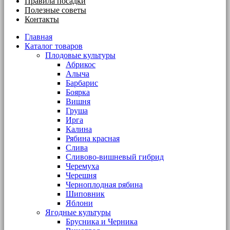
Правила посадки
Полезные советы
Контакты
Главная
Каталог товаров
Плодовые культуры
Абрикос
Алыча
Барбарис
Боярка
Вишня
Груша
Ирга
Калина
Рябина красная
Слива
Сливово-вишневый гибрид
Черемуха
Черешня
Черноплодная рябина
Шиповник
Яблони
Ягодные культуры
Брусника и Черника