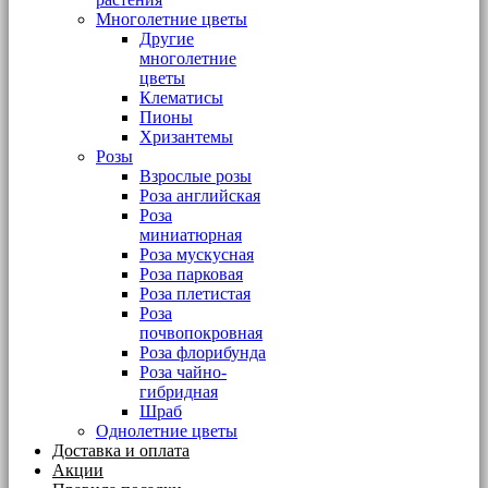
Многолетние цветы
Другие
многолетние
цветы
Клематисы
Пионы
Хризантемы
Розы
Взрослые розы
Роза английская
Роза
миниатюрная
Роза мускусная
Роза парковая
Роза плетистая
Роза
почвопокровная
Роза флорибунда
Роза чайно-
гибридная
Шраб
Однолетние цветы
Доставка и оплата
Акции