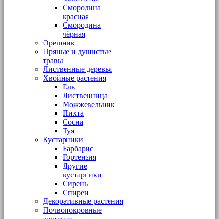
Смородина
красная
Смородина
чёрная
Орешник
Пряные и душистые
травы
Лиственные деревья
Хвойные растения
Ель
Лиственница
Можжевельник
Пихта
Сосна
Туя
Кустарники
Барбарис
Гортензия
Другие
кустарники
Сирень
Спиреи
Декоративные растения
Почвопокровные
растения