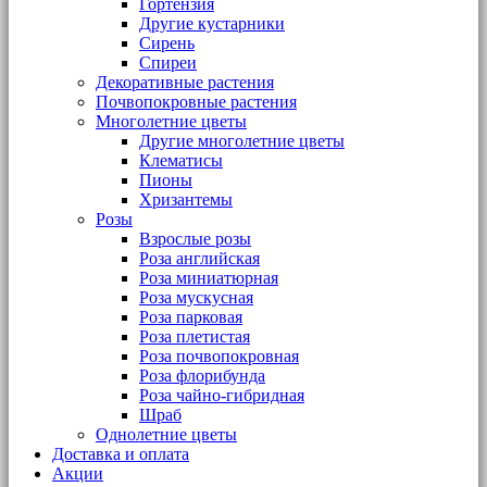
Гортензия
Другие кустарники
Сирень
Спиреи
Декоративные растения
Почвопокровные растения
Многолетние цветы
Другие многолетние цветы
Клематисы
Пионы
Хризантемы
Розы
Взрослые розы
Роза английская
Роза миниатюрная
Роза мускусная
Роза парковая
Роза плетистая
Роза почвопокровная
Роза флорибунда
Роза чайно-гибридная
Шраб
Однолетние цветы
Доставка и оплата
Акции