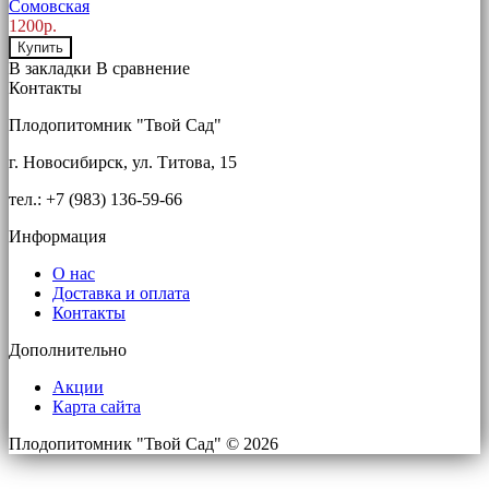
Сомовская
1200р.
Купить
В закладки
В сравнение
Контакты
Плодопитомник "Твой Сад"
г. Новосибирск, ул. Титова, 15
тел.: +7 (983) 136-59-66
Информация
О нас
Доставка и оплата
Контакты
Дополнительно
Акции
Карта сайта
Плодопитомник "Твой Сад" © 2026