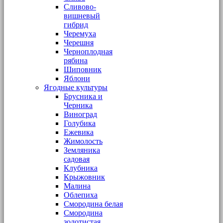
Сливово-
вишневый
гибрид
Черемуха
Черешня
Черноплодная
рябина
Шиповник
Яблони
Ягодные культуры
Брусника и
Черника
Виноград
Голубика
Ежевика
Жимолость
Земляника
садовая
Клубника
Крыжовник
Малина
Облепиха
Смородина белая
Смородина
золотистая