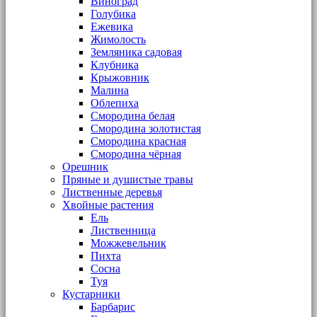
Виноград
Голубика
Ежевика
Жимолость
Земляника садовая
Клубника
Крыжовник
Малина
Облепиха
Смородина белая
Смородина золотистая
Смородина красная
Смородина чёрная
Орешник
Пряные и душистые травы
Лиственные деревья
Хвойные растения
Ель
Лиственница
Можжевельник
Пихта
Сосна
Туя
Кустарники
Барбарис