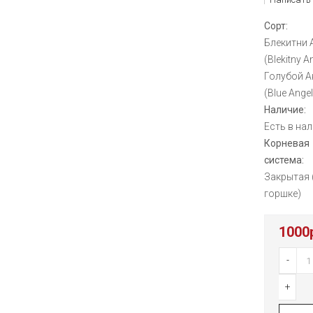
Сорт:
Блекитни 
(Blekitny A
Голубой А
(Blue Angel
Наличие:
Есть в на
Корневая
система:
Закрытая 
горшке)
1000
-
+