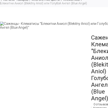
Блекитни Аниол (Blekitny Aniol) или Голубой Ангел (Blue Angel)
Сажен
Клем
"Блек
Анио
(Bleki
Aniol)
Голуб
Ангел
(Blue
Angel)
0 отзыво
Написать