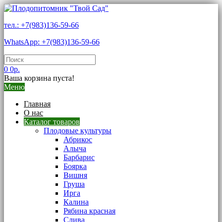
тел.: +7(983)136-59-66
WhatsApp: +7(983)136-59-66
0
0р.
Ваша корзина пуста!
Меню
Главная
О нас
Каталог товаров
Плодовые культуры
Абрикос
Алыча
Барбарис
Боярка
Вишня
Груша
Ирга
Калина
Рябина красная
Слива