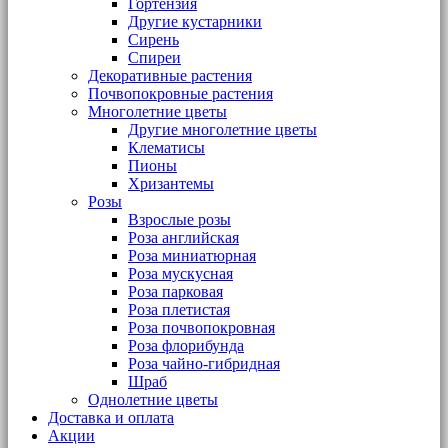
Гортензия
Другие кустарники
Сирень
Спиреи
Декоративные растения
Почвопокровные растения
Многолетние цветы
Другие многолетние цветы
Клематисы
Пионы
Хризантемы
Розы
Взрослые розы
Роза английская
Роза миниатюрная
Роза мускусная
Роза парковая
Роза плетистая
Роза почвопокровная
Роза флорибунда
Роза чайно-гибридная
Шраб
Однолетние цветы
Доставка и оплата
Акции