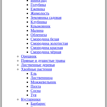
Виноград
Голубика
Ежевика
Жимолость
Земляника садовая
Клубника
Крыжовник
Малина
Облепиха
Смородина белая
Смородина золотистая
Смородина красная
Смородина чёрная
Орешник
Пряные и душистые травы
Лиственные деревья
Хвойные растения
Ель
Лиственница
Можжевельник
Пихта
Сосна
Туя
Кустарники
Барбарис