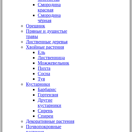
Смородина
красная
Смородина
чёрная
Орешник
Пряные и душистые
травы
Лиственные деревья
Хвойные растения
Ель
Лиственница
Можжевельник
Пихта
Сосна
Туя
Кустарники
Барбарис
Гортензия
Другие
кустарники
Сирень
Спиреи
Декоративные растения
Почвопокровные
растения