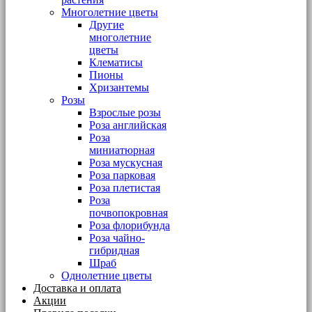
Многолетние цветы
Другие
многолетние
цветы
Клематисы
Пионы
Хризантемы
Розы
Взрослые розы
Роза английская
Роза
миниатюрная
Роза мускусная
Роза парковая
Роза плетистая
Роза
почвопокровная
Роза флорибунда
Роза чайно-
гибридная
Шраб
Однолетние цветы
Доставка и оплата
Акции