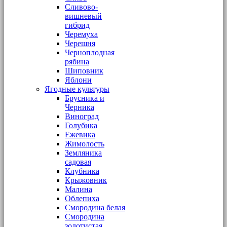
Сливово-
вишневый
гибрид
Черемуха
Черешня
Черноплодная
рябина
Шиповник
Яблони
Ягодные культуры
Брусника и
Черника
Виноград
Голубика
Ежевика
Жимолость
Земляника
садовая
Клубника
Крыжовник
Малина
Облепиха
Смородина белая
Смородина
золотистая