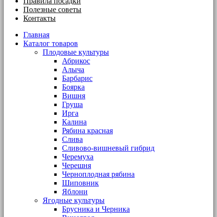
Правила посадки
Полезные советы
Контакты
Главная
Каталог товаров
Плодовые культуры
Абрикос
Алыча
Барбарис
Боярка
Вишня
Груша
Ирга
Калина
Рябина красная
Слива
Сливово-вишневый гибрид
Черемуха
Черешня
Черноплодная рябина
Шиповник
Яблони
Ягодные культуры
Брусника и Черника