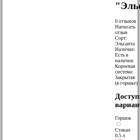
"Эль
0 отзывов
Написать
отзыв
Сорт:
Эльсанта
Наличие:
Есть в
наличии
Корневая
система:
Закрытая
(в горшке)
Досту
вариа
Горшок
Стакан
0.5 л