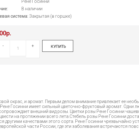
:
Рене Госинни
чие:
В наличии
евая система:
Закрытая (в горшке)
00р.
-
+
КУПИТЬ
 и свой окрас, и аромат. Первым делом внимание привлекает ее н
а Рене Госинни имеет сильный цветочно-фруктовый аромат. Одни л
сопровождает внешний вид розы. Цветки розы Рене Госинни чашеви
цвести на протяжении всего лета.Стебель розы Рене Госинни доста
тся другими качествами этого сорта. Рене Госинни чрезвычайно ус
 европейской части России, где эти заболевания встречаются пов