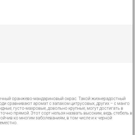
еобычный оранжево-мандариновый окрас. Такой жизнерадостный
юди сравнивают аромат с запахом цитрусовых, других – с манго
дные, густо-махровые, довольно крупные, могут достигать в
точно прямой. Этот сорт нельзя назвать высоким, ведь стебель в
тойчив ко многим заболеваниям, в том числе и к черной
семестно.