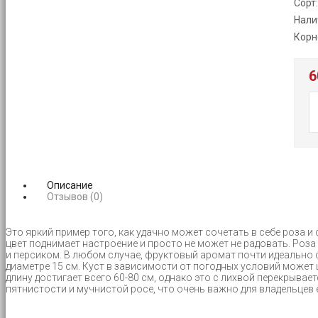
Сорт
Нали
Корн
6
Описание
Отзывов (0)
Это яркий пример того, как удачно может сочетать в себе роза
цвет поднимает настроение и просто не может не радовать. Роз
и персиком. В любом случае, фруктовый аромат почти идеально 
диаметре 15 см. Куст в зависимости от погодных условий может 
длину достигает всего 60-80 см, однако это с лихвой перекрывае
пятнистости и мучнистой росе, что очень важно для владельцев