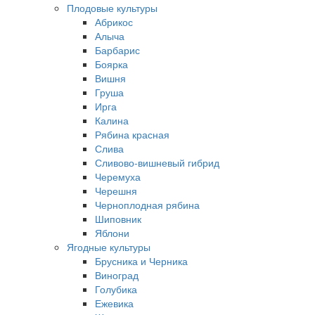
Плодовые культуры
Абрикос
Алыча
Барбарис
Боярка
Вишня
Груша
Ирга
Калина
Рябина красная
Слива
Сливово-вишневый гибрид
Черемуха
Черешня
Черноплодная рябина
Шиповник
Яблони
Ягодные культуры
Брусника и Черника
Виноград
Голубика
Ежевика