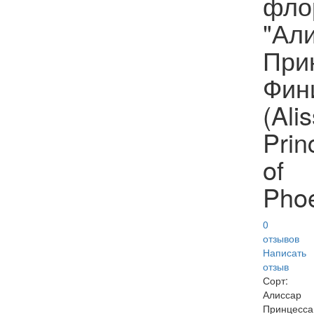
фло
"Ал
При
Фин
(Ali
Prin
of
Phoe
0
отзывов
Написать
отзыв
Сорт:
Алиссар
Принцесса