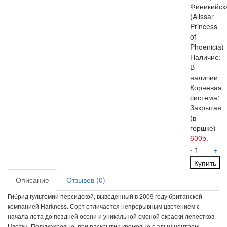
Финикийск
(Alissar
Princess
of
Phoenicia)
Наличие:
В
наличии
Корневая
система:
Закрытая
(в
горшке)
600р.
-
+
Купить
Описание
Отзывов (0)
Гибрид гультемии персидской, выведенный в 2009 году британской
компанией Harkness. Сорт отличается непрерывным цветением с
начала лета до поздней осени и уникальной сменой окраски лепестков.
Цветки. Полумахровые, при раскрытии кремовые с алым центром,