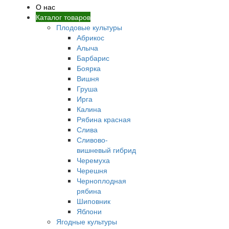
О нас
Каталог товаров
Плодовые культуры
Абрикос
Алыча
Барбарис
Боярка
Вишня
Груша
Ирга
Калина
Рябина красная
Слива
Сливово-
вишневый гибрид
Черемуха
Черешня
Черноплодная
рябина
Шиповник
Яблони
Ягодные культуры