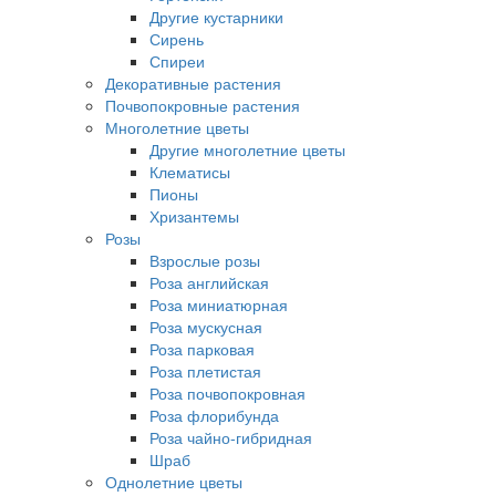
Другие кустарники
Сирень
Спиреи
Декоративные растения
Почвопокровные растения
Многолетние цветы
Другие многолетние цветы
Клематисы
Пионы
Хризантемы
Розы
Взрослые розы
Роза английская
Роза миниатюрная
Роза мускусная
Роза парковая
Роза плетистая
Роза почвопокровная
Роза флорибунда
Роза чайно-гибридная
Шраб
Однолетние цветы