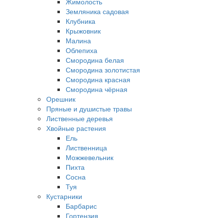
Жимолость
Земляника садовая
Клубника
Крыжовник
Малина
Облепиха
Смородина белая
Смородина золотистая
Смородина красная
Смородина чёрная
Орешник
Пряные и душистые травы
Лиственные деревья
Хвойные растения
Ель
Лиственница
Можжевельник
Пихта
Сосна
Туя
Кустарники
Барбарис
Гортензия