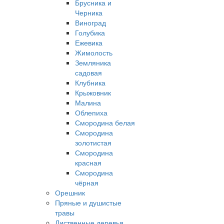
Брусника и
Черника
Виноград
Голубика
Ежевика
Жимолость
Земляника
садовая
Клубника
Крыжовник
Малина
Облепиха
Смородина белая
Смородина
золотистая
Смородина
красная
Смородина
чёрная
Орешник
Пряные и душистые
травы
Лиственные деревья