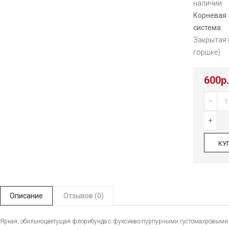
наличии
Корневая
система:
Закрытая 
горшке)
600р.
-
+
КУ
Описание
Отзывов (0)
Яркая, обильноцветущая флорибунда с фуксиево-пурпурными густомахровыми