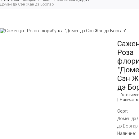
Домен дэ Сэн Жан дэ Боргар
Сажен
Роза
флори
"Доме
Сэн Ж
дэ Бо
0 отзыво
Написать
Сорт:
Домен дэ 
дэ Боргар
Наличие: