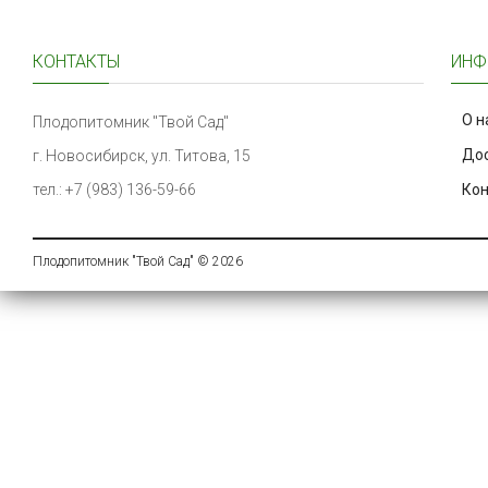
КОНТАКТЫ
ИНФ
О н
Плодопитомник "Твой Сад"
Дос
г. Новосибирск, ул. Титова, 15
тел.: +7 (983) 136-59-66
Ко
Плодопитомник "Твой Сад" © 2026