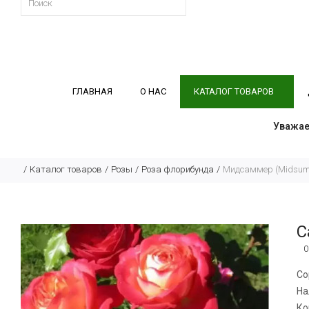
ГЛАВНАЯ
О НАС
КАТАЛОГ ТОВАРОВ
Уважае
Каталог товаров
Розы
Роза флорибунда
Мидсаммер (Midsum
С
0
Со
На
Ко