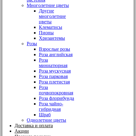
Многолетние цветы
Другие
многолетние
цветы
Клематисы
Пионы
Хризантемы
Розы
Взрослые розы
Роза английская
Роза
миниатюрная
Роза мускусная
Роза парковая
Роза плетистая
Роза
почвопокровная
Роза флорибунда
Роза чайно-
гибридная
Шраб
Однолетние цветы
Доставка и оплата
Акции