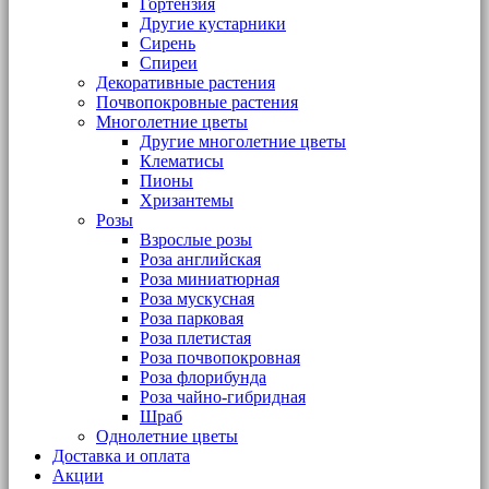
Гортензия
Другие кустарники
Сирень
Спиреи
Декоративные растения
Почвопокровные растения
Многолетние цветы
Другие многолетние цветы
Клематисы
Пионы
Хризантемы
Розы
Взрослые розы
Роза английская
Роза миниатюрная
Роза мускусная
Роза парковая
Роза плетистая
Роза почвопокровная
Роза флорибунда
Роза чайно-гибридная
Шраб
Однолетние цветы
Доставка и оплата
Акции