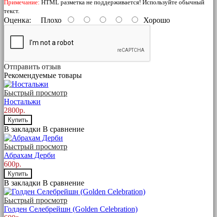
Примечание:
HTML разметка не поддерживается! Используйте обычный
текст.
Оценка:
Плохо
Хорошо
Отправить отзыв
Рекомендуемые товары
Быстрый просмотр
Ностальжи
2800р.
Купить
В закладки
В сравнение
Быстрый просмотр
Абрахам Дерби
600р.
Купить
В закладки
В сравнение
Быстрый просмотр
Голден Селебрейшн (Golden Celebration)