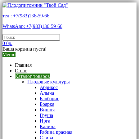
тел.: +7(983)136-59-66
WhatsApp: +7(983)136-59-66
0
0р.
Ваша корзина пуста!
Меню
Главная
О нас
Каталог товаров
Плодовые культуры
Абрикос
Алыча
Барбарис
Боярка
Вишня
Груша
Ирга
Калина
Рябина красная
Слива