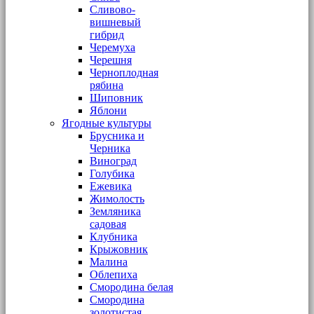
Сливово-
вишневый
гибрид
Черемуха
Черешня
Черноплодная
рябина
Шиповник
Яблони
Ягодные культуры
Брусника и
Черника
Виноград
Голубика
Ежевика
Жимолость
Земляника
садовая
Клубника
Крыжовник
Малина
Облепиха
Смородина белая
Смородина
золотистая