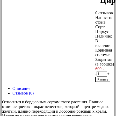
"Цир
0 отзывов
Написать
отзыв
Сорт:
Циркус
Наличие:
В
наличии
Корневая
система:
Закрытая
(в горшке)
600р.
-
+
Купить
Описание
Отзывов (0)
Относится к бордюрным сортам этого растения. Главное
отличие цветов – окрас лепестков, который в центре медно-
желтый, плавно переходящий к лососево-розовый к краям.
Идеально подходит для формирования групповых