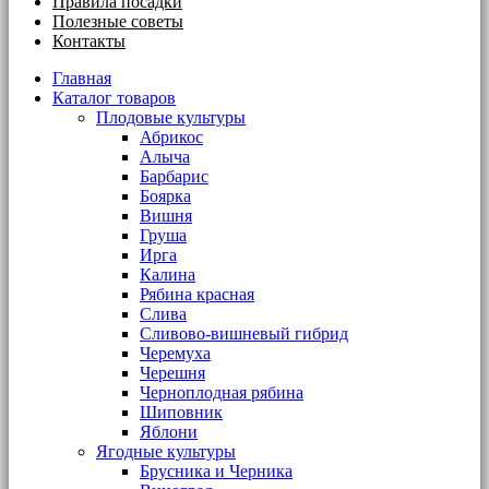
Правила посадки
Полезные советы
Контакты
Главная
Каталог товаров
Плодовые культуры
Абрикос
Алыча
Барбарис
Боярка
Вишня
Груша
Ирга
Калина
Рябина красная
Слива
Сливово-вишневый гибрид
Черемуха
Черешня
Черноплодная рябина
Шиповник
Яблони
Ягодные культуры
Брусника и Черника