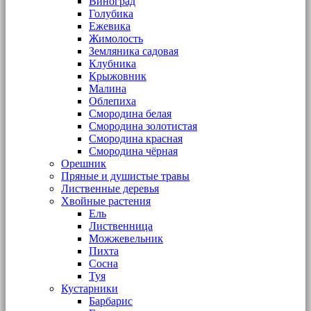
Виноград
Голубика
Ежевика
Жимолость
Земляника садовая
Клубника
Крыжовник
Малина
Облепиха
Смородина белая
Смородина золотистая
Смородина красная
Смородина чёрная
Орешник
Пряные и душистые травы
Лиственные деревья
Хвойные растения
Ель
Лиственница
Можжевельник
Пихта
Сосна
Туя
Кустарники
Барбарис