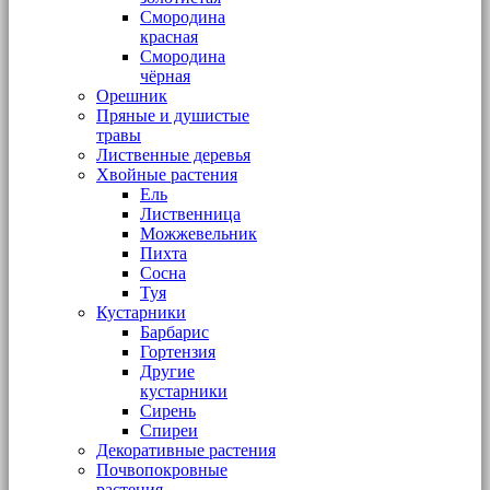
Смородина
красная
Смородина
чёрная
Орешник
Пряные и душистые
травы
Лиственные деревья
Хвойные растения
Ель
Лиственница
Можжевельник
Пихта
Сосна
Туя
Кустарники
Барбарис
Гортензия
Другие
кустарники
Сирень
Спиреи
Декоративные растения
Почвопокровные
растения