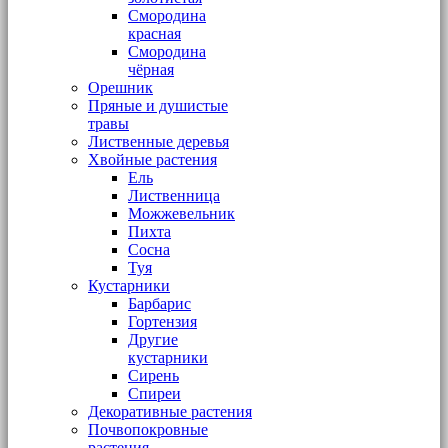
Смородина
красная
Смородина
чёрная
Орешник
Пряные и душистые
травы
Лиственные деревья
Хвойные растения
Ель
Лиственница
Можжевельник
Пихта
Сосна
Туя
Кустарники
Барбарис
Гортензия
Другие
кустарники
Сирень
Спиреи
Декоративные растения
Почвопокровные
растения