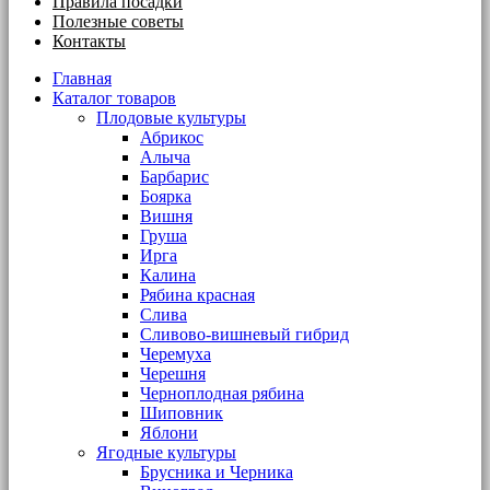
Правила посадки
Полезные советы
Контакты
Главная
Каталог товаров
Плодовые культуры
Абрикос
Алыча
Барбарис
Боярка
Вишня
Груша
Ирга
Калина
Рябина красная
Слива
Сливово-вишневый гибрид
Черемуха
Черешня
Черноплодная рябина
Шиповник
Яблони
Ягодные культуры
Брусника и Черника