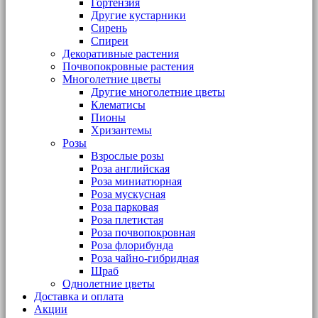
Гортензия
Другие кустарники
Сирень
Спиреи
Декоративные растения
Почвопокровные растения
Многолетние цветы
Другие многолетние цветы
Клематисы
Пионы
Хризантемы
Розы
Взрослые розы
Роза английская
Роза миниатюрная
Роза мускусная
Роза парковая
Роза плетистая
Роза почвопокровная
Роза флорибунда
Роза чайно-гибридная
Шраб
Однолетние цветы
Доставка и оплата
Акции