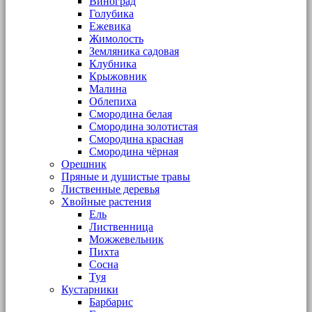
Виноград
Голубика
Ежевика
Жимолость
Земляника садовая
Клубника
Крыжовник
Малина
Облепиха
Смородина белая
Смородина золотистая
Смородина красная
Смородина чёрная
Орешник
Пряные и душистые травы
Лиственные деревья
Хвойные растения
Ель
Лиственница
Можжевельник
Пихта
Сосна
Туя
Кустарники
Барбарис