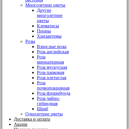
Многолетние цветы
Другие
многолетние
цветы
Клематисы
Пионы
Хризантемы
Розы
Взрослые розы
Роза английская
Роза
миниатюрная
Роза мускусная
Роза парковая
Роза плетистая
Роза
почвопокровная
Роза флорибунда
Роза чайно-
гибридная
Шраб
Однолетние цветы
Доставка и оплата
Акции