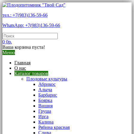
тел.: +7(983)136-59-66
WhatsApp: +7(983)136-59-66
0
0р.
Ваша корзина пуста!
Меню
Главная
О нас
Каталог товаров
Плодовые культуры
Абрикос
Алыча
Барбарис
Боярка
Вишня
Груша
Ирга
Калина
Рябина красная
Слива