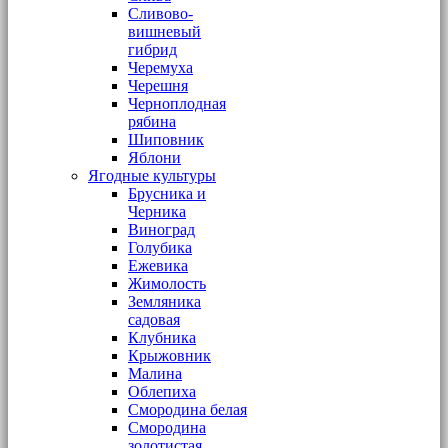
Сливово-
вишневый
гибрид
Черемуха
Черешня
Черноплодная
рябина
Шиповник
Яблони
Ягодные культуры
Брусника и
Черника
Виноград
Голубика
Ежевика
Жимолость
Земляника
садовая
Клубника
Крыжовник
Малина
Облепиха
Смородина белая
Смородина
золотистая