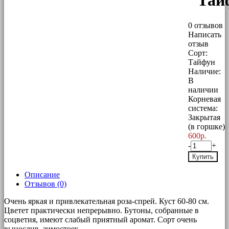
"Тай
0 отзывов
Написать
отзыв
Сорт:
Тайфун
Наличие:
В
наличии
Корневая
система:
Закрытая
(в горшке)
600р.
-
+
Купить
Описание
Отзывов (0)
Очень яркая и привлекательная роза-спрей. Куст 60-80 см.
Цветет практически непрерывно. Бутоны, собранные в
соцветия, имеют слабый приятный аромат. Сорт очень
вынослив, зимостоек.