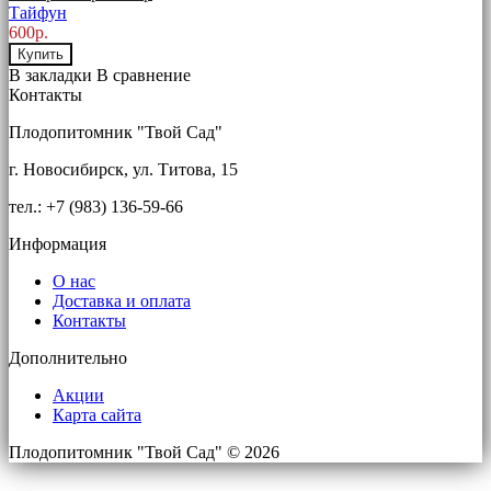
Тайфун
600р.
Купить
В закладки
В сравнение
Контакты
Плодопитомник "Твой Сад"
г. Новосибирск, ул. Титова, 15
тел.: +7 (983) 136-59-66
Информация
О нас
Доставка и оплата
Контакты
Дополнительно
Акции
Карта сайта
Плодопитомник "Твой Сад" © 2026