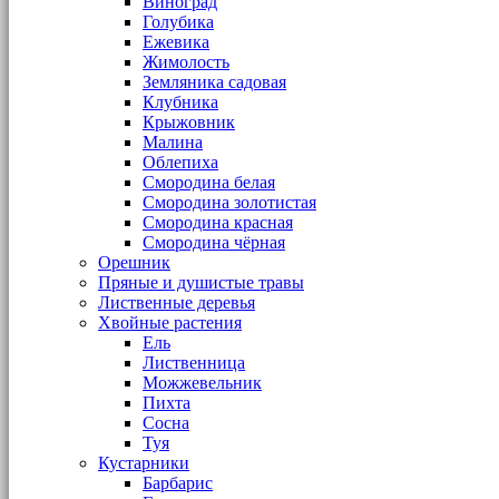
Виноград
Голубика
Ежевика
Жимолость
Земляника садовая
Клубника
Крыжовник
Малина
Облепиха
Смородина белая
Смородина золотистая
Смородина красная
Смородина чёрная
Орешник
Пряные и душистые травы
Лиственные деревья
Хвойные растения
Ель
Лиственница
Можжевельник
Пихта
Сосна
Туя
Кустарники
Барбарис