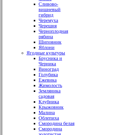
Сливово-
вишневый
гибрид
Черемуха
Черешня
Черноплодная
рябина
Шиповник
Яблони
Ягодные культуры
Брусника и
Черника
Виноград
Голубика
Ежевика
Жимолость
Земляника
садовая
Клубника
Крыжовник
Малина
Облепиха
Смородина белая
Смородина
золотистая