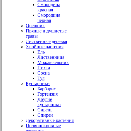
Смородина
красная
Смородина
чёрная
Орешник
Пряные и душистые
травы
Лиственные деревья
Хвойные растения
Ель
Лиственница
Можжевельник
Пихта
Сосна
Туя
Кустарники
Барбарис
Гортензия
Другие
кустарники
Сирень
Спиреи
Декоративные растения
Почвопокровные
растения