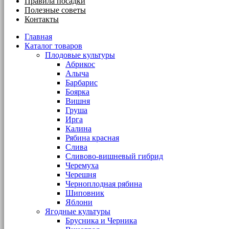
Правила посадки
Полезные советы
Контакты
Главная
Каталог товаров
Плодовые культуры
Абрикос
Алыча
Барбарис
Боярка
Вишня
Груша
Ирга
Калина
Рябина красная
Слива
Сливово-вишневый гибрид
Черемуха
Черешня
Черноплодная рябина
Шиповник
Яблони
Ягодные культуры
Брусника и Черника