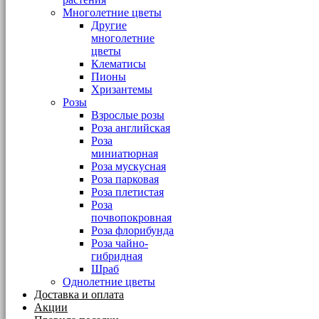
Многолетние цветы
Другие
многолетние
цветы
Клематисы
Пионы
Хризантемы
Розы
Взрослые розы
Роза английская
Роза
миниатюрная
Роза мускусная
Роза парковая
Роза плетистая
Роза
почвопокровная
Роза флорибунда
Роза чайно-
гибридная
Шраб
Однолетние цветы
Доставка и оплата
Акции