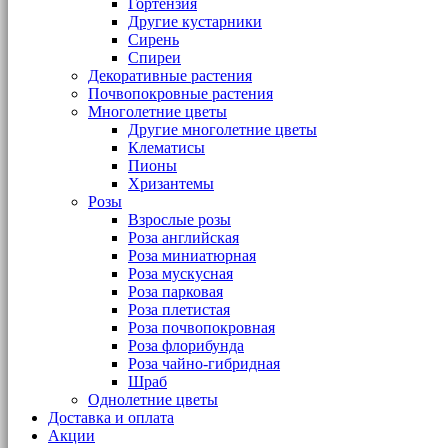
Гортензия
Другие кустарники
Сирень
Спиреи
Декоративные растения
Почвопокровные растения
Многолетние цветы
Другие многолетние цветы
Клематисы
Пионы
Хризантемы
Розы
Взрослые розы
Роза английская
Роза миниатюрная
Роза мускусная
Роза парковая
Роза плетистая
Роза почвопокровная
Роза флорибунда
Роза чайно-гибридная
Шраб
Однолетние цветы
Доставка и оплата
Акции