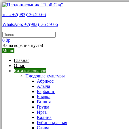
тел.: +7(983)136-59-66
WhatsApp: +7(983)136-59-66
0
0р.
Ваша корзина пуста!
Меню
Главная
О нас
Каталог товаров
Плодовые культуры
Абрикос
Алыча
Барбарис
Боярка
Вишня
Груша
Ирга
Калина
Рябина красная
Слива