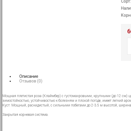
Сорт
Нали
Корн
6
Описание
Отзывов (0)
Мощная плетистая роза (Клаймбер) с густомахровыми, крупными (до 12 см) цв
зимостойкостью, устойчивостью к болезням и плохой погоде, имеет легкий аром
Куст: Мощный, раскидистый, с сильными побегами до 2-3.5 м высотой, ширина
Закрытая корневая система.