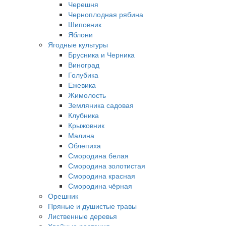
Черешня
Черноплодная рябина
Шиповник
Яблони
Ягодные культуры
Брусника и Черника
Виноград
Голубика
Ежевика
Жимолость
Земляника садовая
Клубника
Крыжовник
Малина
Облепиха
Смородина белая
Смородина золотистая
Смородина красная
Смородина чёрная
Орешник
Пряные и душистые травы
Лиственные деревья