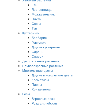
Хвойные растения
Ель
Лиственница
Можжевельник
Пихта
Сосна
Туя
Кустарники
Барбарис
Гортензия
Другие кустарники
Сирень
Спиреи
Декоративные растения
Почвопокровные растения
Многолетние цветы
Другие многолетние цветы
Клематисы
Пионы
Хризантемы
Розы
Взрослые розы
Роза английская