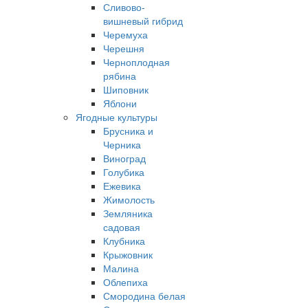
Сливово-
вишневый гибрид
Черемуха
Черешня
Черноплодная
рябина
Шиповник
Яблони
Ягодные культуры
Брусника и
Черника
Виноград
Голубика
Ежевика
Жимолость
Земляника
садовая
Клубника
Крыжовник
Малина
Облепиха
Смородина белая