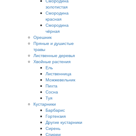
Смородина
золотистая
Смородина
красная
Смородина
чёрная
Орешник
Пряные и душистые
травы
Лиственные деревья
Хвойные растения
Ель
Лиственница
Можжевельник
Пихта
Сосна
Туя
Кустарники
Барбарис
Гортензия
Другие кустарники
Сирень
Спиреи