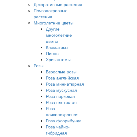
Декоративные растения
Почвопокровные
растения
Многолетние цветы
Другие
многолетние
цветы
Клематисы
Пионы
Хризантемы
Розы
Взрослые розы
Роза английская
Роза миниатюрная
Роза мускусная
Роза парковая
Роза плетистая
Роза
почвопокровная
Роза флорибунда
Роза чайно-
гибридная