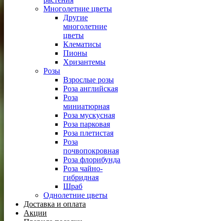
Многолетние цветы
Другие
многолетние
цветы
Клематисы
Пионы
Хризантемы
Розы
Взрослые розы
Роза английская
Роза
миниатюрная
Роза мускусная
Роза парковая
Роза плетистая
Роза
почвопокровная
Роза флорибунда
Роза чайно-
гибридная
Шраб
Однолетние цветы
Доставка и оплата
Акции