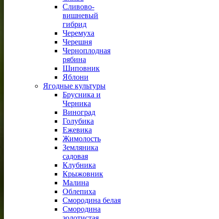
Сливово-
вишневый
гибрид
Черемуха
Черешня
Черноплодная
рябина
Шиповник
Яблони
Ягодные культуры
Брусника и
Черника
Виноград
Голубика
Ежевика
Жимолость
Земляника
садовая
Клубника
Крыжовник
Малина
Облепиха
Смородина белая
Смородина
золотистая