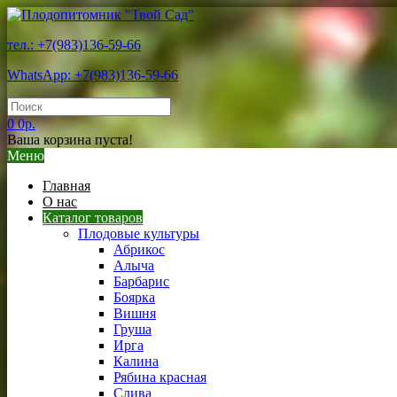
тел.: +7(983)136-59-66
WhatsApp: +7(983)136-59-66
0
0р.
Ваша корзина пуста!
Меню
Главная
О нас
Каталог товаров
Плодовые культуры
Абрикос
Алыча
Барбарис
Боярка
Вишня
Груша
Ирга
Калина
Рябина красная
Слива