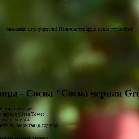
Уважаемые покупатели! Наличие товара и цены уточняйте!
нцы - Сосна "Сосна черная Gr
аписать отзыв
 черная Green Tower
ть в наличии
истема:
Закрытая (в горшке)
ные варианты