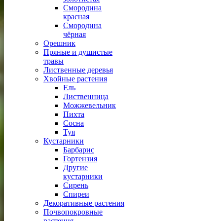
Смородина
красная
Смородина
чёрная
Орешник
Пряные и душистые
травы
Лиственные деревья
Хвойные растения
Ель
Лиственница
Можжевельник
Пихта
Сосна
Туя
Кустарники
Барбарис
Гортензия
Другие
кустарники
Сирень
Спиреи
Декоративные растения
Почвопокровные
растения