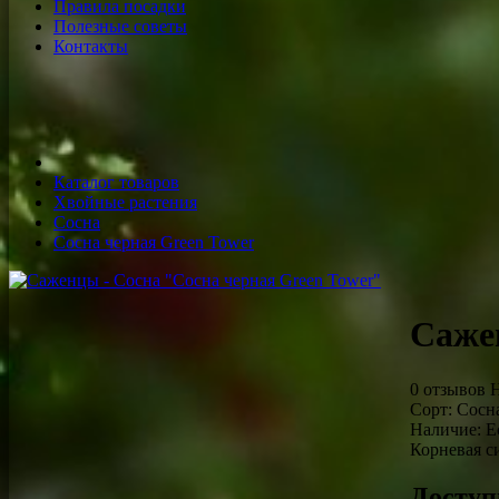
Правила посадки
Полезные советы
Контакты
Каталог товаров
Хвойные растения
Сосна
Сосна черная Green Tower
Саже
0 отзывов
Н
Сорт:
Сосна
Наличие:
Ес
Корневая с
Доступ