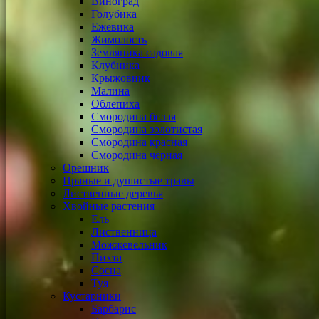
Виноград
Голубика
Ежевика
Жимолость
Земляника садовая
Клубника
Крыжовник
Малина
Облепиха
Смородина белая
Смородина золотистая
Смородина красная
Смородина чёрная
Орешник
Пряные и душистые травы
Лиственные деревья
Хвойные растения
Ель
Лиственница
Можжевельник
Пихта
Сосна
Туя
Кустарники
Барбарис