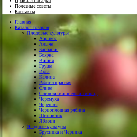
Правила посадки
Полезные советы
Контакты
Главная
Каталог товаров
Плодовые культуры
Абрикос
Алыча
Барбарис
Боярка
Вишня
Груша
Ирга
Калина
Рябина красная
Слива
Сливово-вишневый гибрид
Черемуха
Черешня
Черноплодная рябина
Шиповник
Яблони
Ягодные культуры
Брусника и Черника