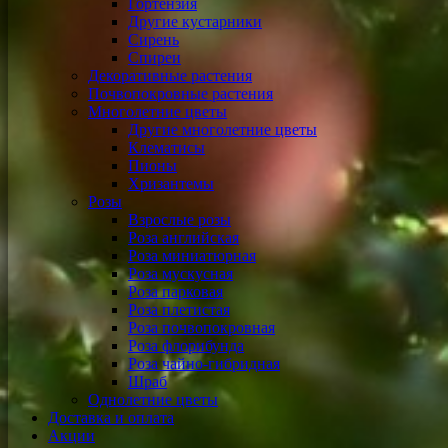
Гортензия
Другие кустарники
Сирень
Спиреи
Декоративные растения
Почвопокровные растения
Многолетние цветы
Другие многолетние цветы
Клематисы
Пионы
Хризантемы
Розы
Взрослые розы
Роза английская
Роза миниатюрная
Роза мускусная
Роза парковая
Роза плетистая
Роза почвопокровная
Роза флорибунда
Роза чайно-гибридная
Шраб
Однолетние цветы
Доставка и оплата
Акции