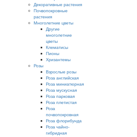
Декоративные растения
Почвопокровные
растения
Многолетние цветы
Другие
многолетние
цветы
Клематисы
Пионы
Хризантемы
Розы
Взрослые розы
Роза английская
Роза миниатюрная
Роза мускусная
Роза парковая
Роза плетистая
Роза
почвопокровная
Роза флорибунда
Роза чайно-
гибридная