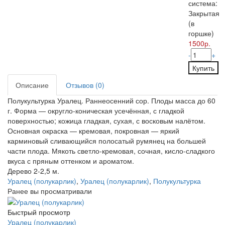
система:
Закрытая
(в
горшке)
1500р.
-
+
Купить
Описание
Отзывов (0)
Полукультурка Уралец. Раннеосенний сор. Плоды масса до 60
г. Форма — округло-коническая усечённая, с гладкой
поверхностью; кожица гладкая, сухая, с восковым налётом.
Основная окраска — кремовая, покровная — яркий
карминовый сливающийся полосатый румянец на большей
части плода. Мякоть светло-кремовая, сочная, кисло-сладкого
вкуса с пряным оттенком и ароматом.
Дерево 2-2,5 м.
Уралец (полукарлик)
,
Уралец (полукарлик)
,
Полукультурка
Ранее вы просматривали
Быстрый просмотр
Уралец (полукарлик)