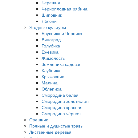
Черешня
Черноплодная рябина
Шиповник
Яблони
Ягодные культуры
Брусника и Черника
Виноград
Голубика
Ежевика
Жимолость
Земляника садовая
Клубника
Крыжовник
Малина
Облепиха
Смородина белая
Смородина золотистая
Смородина красная
Смородина чёрная
Орешник
Пряные и душистые травы
Лиственные деревья