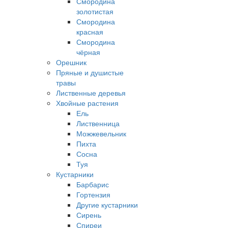
Смородина
золотистая
Смородина
красная
Смородина
чёрная
Орешник
Пряные и душистые
травы
Лиственные деревья
Хвойные растения
Ель
Лиственница
Можжевельник
Пихта
Сосна
Туя
Кустарники
Барбарис
Гортензия
Другие кустарники
Сирень
Спиреи