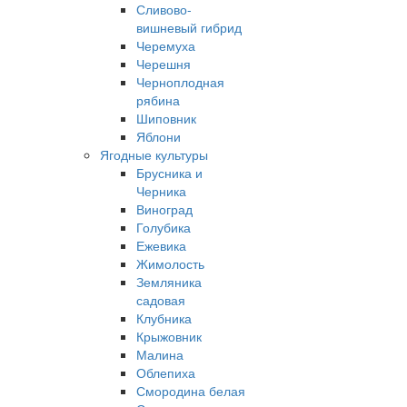
Сливово-
вишневый гибрид
Черемуха
Черешня
Черноплодная
рябина
Шиповник
Яблони
Ягодные культуры
Брусника и
Черника
Виноград
Голубика
Ежевика
Жимолость
Земляника
садовая
Клубника
Крыжовник
Малина
Облепиха
Смородина белая