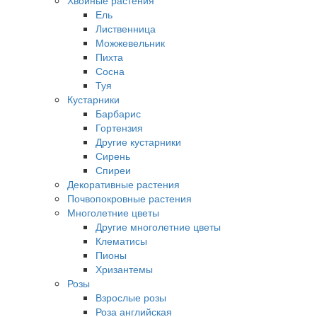
Хвойные растения
Ель
Лиственница
Можжевельник
Пихта
Сосна
Туя
Кустарники
Барбарис
Гортензия
Другие кустарники
Сирень
Спиреи
Декоративные растения
Почвопокровные растения
Многолетние цветы
Другие многолетние цветы
Клематисы
Пионы
Хризантемы
Розы
Взрослые розы
Роза английская