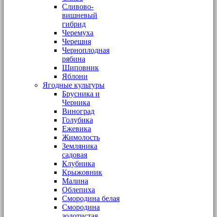
Сливово-
вишневый
гибрид
Черемуха
Черешня
Черноплодная
рябина
Шиповник
Яблони
Ягодные культуры
Брусника и
Черника
Виноград
Голубика
Ежевика
Жимолость
Земляника
садовая
Клубника
Крыжовник
Малина
Облепиха
Смородина белая
Смородина
золотистая