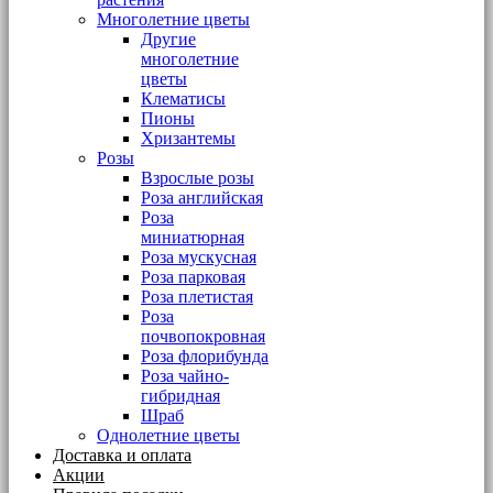
Многолетние цветы
Другие
многолетние
цветы
Клематисы
Пионы
Хризантемы
Розы
Взрослые розы
Роза английская
Роза
миниатюрная
Роза мускусная
Роза парковая
Роза плетистая
Роза
почвопокровная
Роза флорибунда
Роза чайно-
гибридная
Шраб
Однолетние цветы
Доставка и оплата
Акции