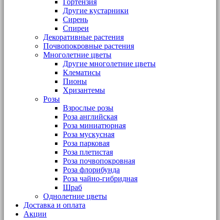
Гортензия
Другие кустарники
Сирень
Спиреи
Декоративные растения
Почвопокровные растения
Многолетние цветы
Другие многолетние цветы
Клематисы
Пионы
Хризантемы
Розы
Взрослые розы
Роза английская
Роза миниатюрная
Роза мускусная
Роза парковая
Роза плетистая
Роза почвопокровная
Роза флорибунда
Роза чайно-гибридная
Шраб
Однолетние цветы
Доставка и оплата
Акции