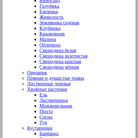
Виноград
Голубика
Ежевика
Жимолость
Земляника садовая
Клубника
Крыжовник
Малина
Облепиха
Смородина белая
Смородина золотистая
Смородина красная
Смородина чёрная
Орешник
Пряные и душистые травы
Лиственные деревья
Хвойные растения
Ель
Лиственница
Можжевельник
Пихта
Сосна
Туя
Кустарники
Барбарис