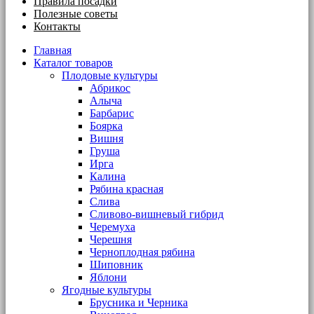
Правила посадки
Полезные советы
Контакты
Главная
Каталог товаров
Плодовые культуры
Абрикос
Алыча
Барбарис
Боярка
Вишня
Груша
Ирга
Калина
Рябина красная
Слива
Сливово-вишневый гибрид
Черемуха
Черешня
Черноплодная рябина
Шиповник
Яблони
Ягодные культуры
Брусника и Черника