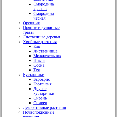
Смородина
красная
Смородина
чёрная
Орешник
Пряные и душистые
травы
Лиственные деревья
Хвойные растения
Ель
Лиственница
Можжевельник
Пихта
Сосна
Туя
Кустарники
Барбарис
Гортензия
Другие
кустарники
Сирень
Спиреи
Декоративные растения
Почвопокровные
растения