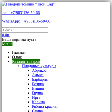
тел.: +7(983)136-59-66
WhatsApp: +7(983)136-59-66
0
0р.
Ваша корзина пуста!
Меню
Главная
О нас
Каталог товаров
Плодовые культуры
Абрикос
Алыча
Барбарис
Боярка
Вишня
Груша
Ирга
Калина
Рябина красная
Слива