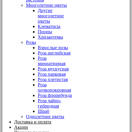
Многолетние цветы
Другие
многолетние
цветы
Клематисы
Пионы
Хризантемы
Розы
Взрослые розы
Роза английская
Роза
миниатюрная
Роза мускусная
Роза парковая
Роза плетистая
Роза
почвопокровная
Роза флорибунда
Роза чайно-
гибридная
Шраб
Однолетние цветы
Доставка и оплата
Акции