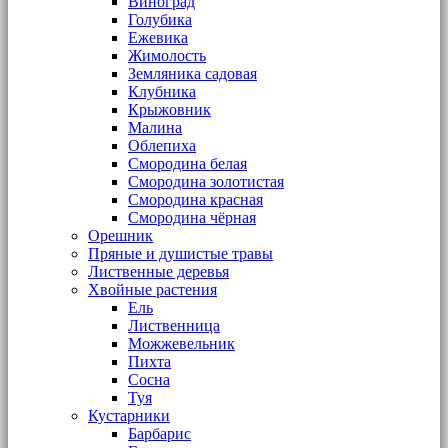
Виноград
Голубика
Ежевика
Жимолость
Земляника садовая
Клубника
Крыжовник
Малина
Облепиха
Смородина белая
Смородина золотистая
Смородина красная
Смородина чёрная
Орешник
Пряные и душистые травы
Лиственные деревья
Хвойные растения
Ель
Лиственница
Можжевельник
Пихта
Сосна
Туя
Кустарники
Барбарис