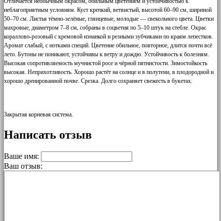
Отличается необычным окрасом, обильным цветением и устойчивостью к
неблагоприятным условиям. Куст крепкий, ветвистый, высотой 60–90 см, шириной
50–70 см. Листья тёмно-зелёные, глянцевые, молодые — свекольного цвета. Цветки
махровые, диаметром 7–8 см, собраны в соцветия по 5–10 штук на стебле. Окрас
кораллово-розовый с кремовой изнанкой и резными зубчиками по краям лепестков.
Аромат слабый, с нотками специй. Цветение обильное, повторное, длится почти всё
лето. Бутоны не поникают, устойчивы к ветру и дождю. Устойчивость к болезням.
Высокая сопротивляемость мучнистой росе и чёрной пятнистости. Зимостойкость
высокая. Неприхотливость. Хорошо растёт на солнце и в полутени, в плодородной и
хорошо дренированной почве. Срезка. Долго сохраняет свежесть в букетах.
Закрытая корневая система.
Написать отзыв
Ваше имя:
Ваш отзыв: