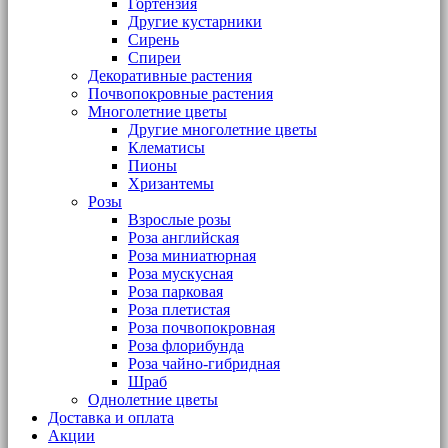
Гортензия
Другие кустарники
Сирень
Спиреи
Декоративные растения
Почвопокровные растения
Многолетние цветы
Другие многолетние цветы
Клематисы
Пионы
Хризантемы
Розы
Взрослые розы
Роза английская
Роза миниатюрная
Роза мускусная
Роза парковая
Роза плетистая
Роза почвопокровная
Роза флорибунда
Роза чайно-гибридная
Шраб
Однолетние цветы
Доставка и оплата
Акции