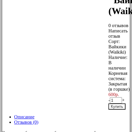
"Вай
(Waik
0 отзывов
Написать
отзыв
Сорт:
Вайкики
(Waikiki)
Наличие:
В
наличии
Корневая
система:
Закрытая
(в горшке)
600р.
-
+
Купить
Описание
Отзывов (0)