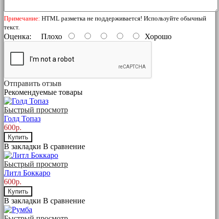
Примечание:
HTML разметка не поддерживается! Используйте обычный
текст.
Оценка:
Плохо
Хорошо
Отправить отзыв
Рекомендуемые товары
Быстрый просмотр
Голд Топаз
600р.
Купить
В закладки
В сравнение
Быстрый просмотр
Литл Боккаро
600р.
Купить
В закладки
В сравнение
Быстрый просмотр