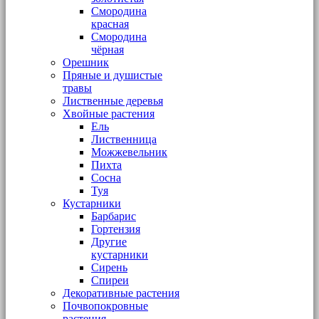
Смородина
красная
Смородина
чёрная
Орешник
Пряные и душистые
травы
Лиственные деревья
Хвойные растения
Ель
Лиственница
Можжевельник
Пихта
Сосна
Туя
Кустарники
Барбарис
Гортензия
Другие
кустарники
Сирень
Спиреи
Декоративные растения
Почвопокровные
растения