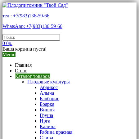
тел.: +7(983)136-59-66
WhatsApp: +7(983)136-59-66
0
0р.
Ваша корзина пуста!
Меню
Главная
О нас
Каталог товаров
Плодовые культуры
Абрикос
Алыча
Барбарис
Боярка
Вишня
Груша
Ирга
Калина
Рябина красная
Слива