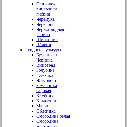
Сливово-
вишневый
гибрид
Черемуха
Черешня
Черноплодная
рябина
Шиповник
Яблони
Ягодные культуры
Брусника и
Черника
Виноград
Голубика
Ежевика
Жимолость
Земляника
садовая
Клубника
Крыжовник
Малина
Облепиха
Смородина белая
Смородина
золотистая