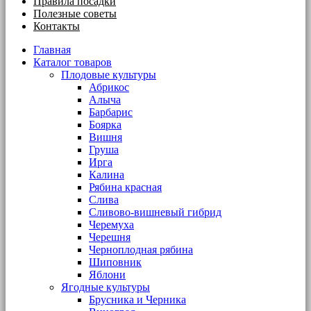
Правила посадки
Полезные советы
Контакты
Главная
Каталог товаров
Плодовые культуры
Абрикос
Алыча
Барбарис
Боярка
Вишня
Груша
Ирга
Калина
Рябина красная
Слива
Сливово-вишневый гибрид
Черемуха
Черешня
Черноплодная рябина
Шиповник
Яблони
Ягодные культуры
Брусника и Черника