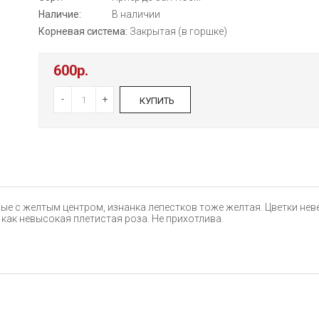
Наличие:
В наличии
Корневая система:
Закрытая (в горшке)
600р.
-
+
КУПИТЬ
ые с желтым центром, изнанка лепестков тоже желтая. Цветки неве
как невысокая плетистая роза. Не прихотлива.